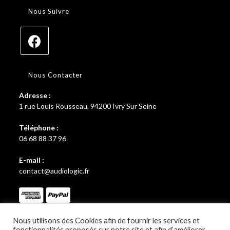
Nous Suivre
S’ouvre
dans
Nous Contacter
un
Adresse :
nouvel
1 rue Louis Rousseau, 94200 Ivry Sur Seine
onglet
Téléphone :
06 68 88 37 96
E-mail :
S’ouvre
contact@audiologic.fr
dans
votre
application
Nous utilisons des Cookies afin de fournir les services et
fonctionnalités proposés sur notre site et afin d’améliorer