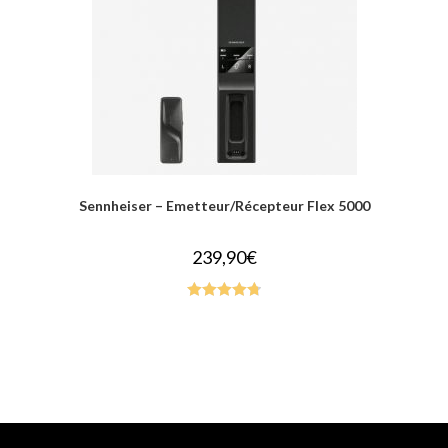
Sennheiser – Emetteur/Récepteur Flex 5000
239,90
€
Rated
4.80
out of 5